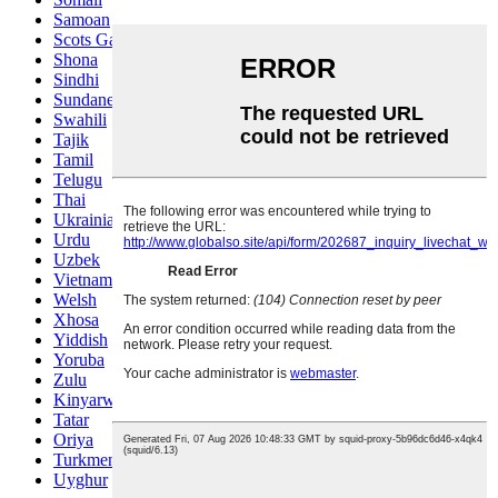
Samoan
Scots Gaelic
Shona
Sindhi
Sundanese
Swahili
Tajik
Tamil
Telugu
Thai
Ukrainian
Urdu
Uzbek
Vietnamese
Welsh
Xhosa
Yiddish
Yoruba
Zulu
Kinyarwanda
Tatar
Oriya
Turkmen
Uyghur