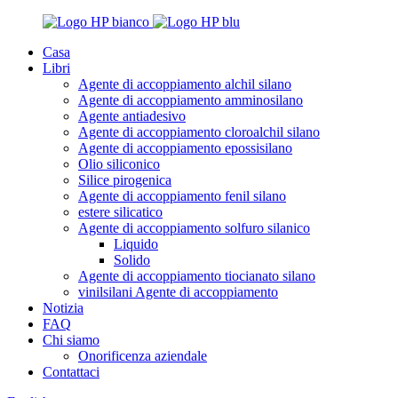
Casa
Libri
Agente di accoppiamento alchil silano
Agente di accoppiamento amminosilano
Agente antiadesivo
Agente di accoppiamento cloroalchil silano
Agente di accoppiamento epossisilano
Olio siliconico
Silice pirogenica
Agente di accoppiamento fenil silano
estere silicatico
Agente di accoppiamento solfuro silanico
Liquido
Solido
Agente di accoppiamento tiocianato silano
vinilsilani Agente di accoppiamento
Notizia
FAQ
Chi siamo
Onorificenza aziendale
Contattaci