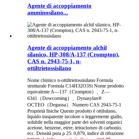
Agente di accoppiamento
amminosilano...
Agente di accoppiamento alchil
silanico, HP-308/A-137 (Crompton),
CAS n. 2943-75-1, n-
ottiltrietossisilano
Nome chimico n-ottiltrietossisilano Formula
strutturale Formula C14H32O3Si Nome prodotto
equivalente A—137（Crompton）、Z—
6341（Dowcorning）、Dynasylan®
OCTEO（Degussa） Numero CAS 2943-75-1
Proprietà fisiche Questo prodotto è ottilsilano,
liquido trasparente incolore o leggermente giallo,
solubile nella maggior parte dei solventi organici
acetone, benzene, etere, tetracloruro di carbonio,
ecc. Densità pura ρ 25: 0,879, indice di rifrazione