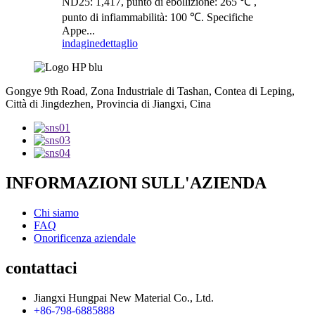
ND25: 1,417, punto di ebollizione: 265 ℃ ,
punto di infiammabilità: 100 ℃. Specifiche
Appe...
indagine
dettaglio
Gongye 9th Road, Zona Industriale di Tashan, Contea di Leping,
Città di Jingdezhen, Provincia di Jiangxi, Cina
INFORMAZIONI SULL'AZIENDA
Chi siamo
FAQ
Onorificenza aziendale
contattaci
Jiangxi Hungpai New Material Co., Ltd.
+86-798-6885888