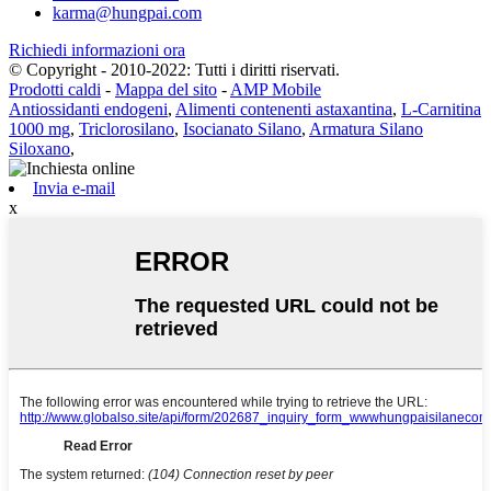
karma@hungpai.com
Richiedi informazioni ora
© Copyright - 2010-2022: Tutti i diritti riservati.
Prodotti caldi
-
Mappa del sito
-
AMP Mobile
Antiossidanti endogeni
,
Alimenti contenenti astaxantina
,
L-Carnitina
1000 mg
,
Triclorosilano
,
Isocianato Silano
,
Armatura Silano
Siloxano
,
Invia e-mail
x