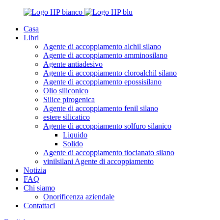
Casa
Libri
Agente di accoppiamento alchil silano
Agente di accoppiamento amminosilano
Agente antiadesivo
Agente di accoppiamento cloroalchil silano
Agente di accoppiamento epossisilano
Olio siliconico
Silice pirogenica
Agente di accoppiamento fenil silano
estere silicatico
Agente di accoppiamento solfuro silanico
Liquido
Solido
Agente di accoppiamento tiocianato silano
vinilsilani Agente di accoppiamento
Notizia
FAQ
Chi siamo
Onorificenza aziendale
Contattaci