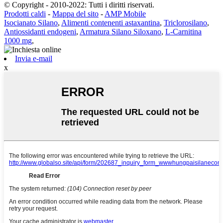
© Copyright - 2010-2022: Tutti i diritti riservati.
Prodotti caldi
-
Mappa del sito
-
AMP Mobile
Isocianato Silano
,
Alimenti contenenti astaxantina
,
Triclorosilano
,
Antiossidanti endogeni
,
Armatura Silano Siloxano
,
L-Carnitina
1000 mg
,
Invia e-mail
x