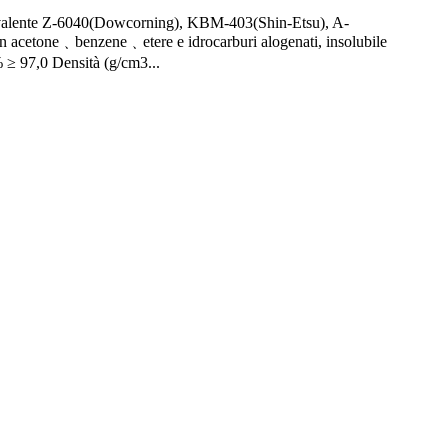
valente Z-6040(Dowcorning), KBM-403(Shin-Etsu), A-
n acetone﹑benzene﹑etere e idrocarburi alogenati, insolubile
 ≥ 97,0 Densità (g/cm3...