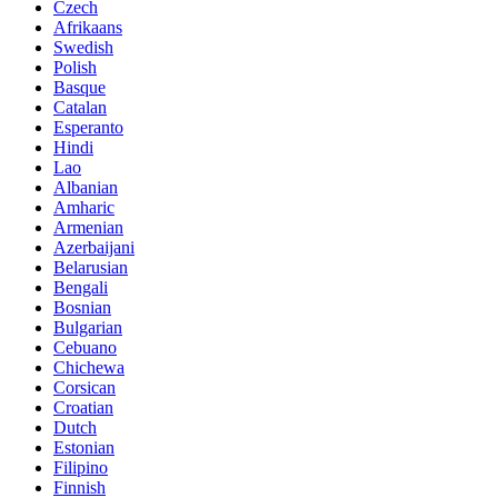
Czech
Afrikaans
Swedish
Polish
Basque
Catalan
Esperanto
Hindi
Lao
Albanian
Amharic
Armenian
Azerbaijani
Belarusian
Bengali
Bosnian
Bulgarian
Cebuano
Chichewa
Corsican
Croatian
Dutch
Estonian
Filipino
Finnish