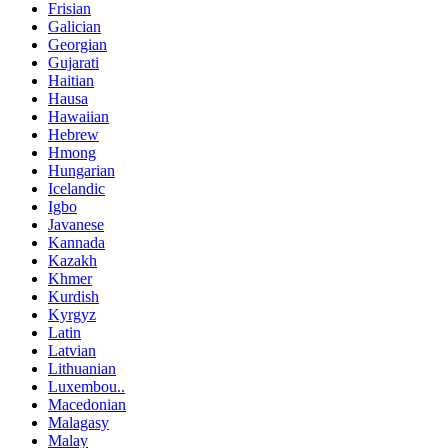
Frisian
Galician
Georgian
Gujarati
Haitian
Hausa
Hawaiian
Hebrew
Hmong
Hungarian
Icelandic
Igbo
Javanese
Kannada
Kazakh
Khmer
Kurdish
Kyrgyz
Latin
Latvian
Lithuanian
Luxembou..
Macedonian
Malagasy
Malay