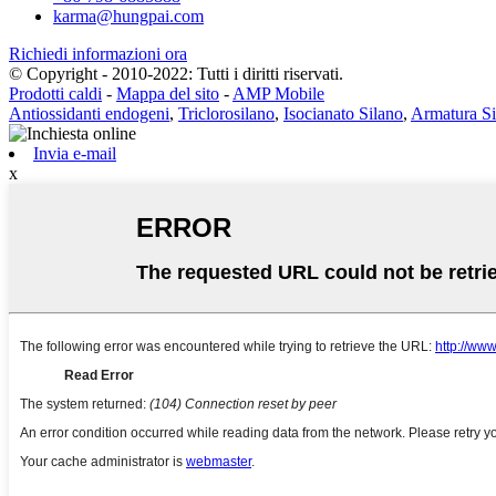
karma@hungpai.com
Richiedi informazioni ora
© Copyright - 2010-2022: Tutti i diritti riservati.
Prodotti caldi
-
Mappa del sito
-
AMP Mobile
Antiossidanti endogeni
,
Triclorosilano
,
Isocianato Silano
,
Armatura Si
Invia e-mail
x