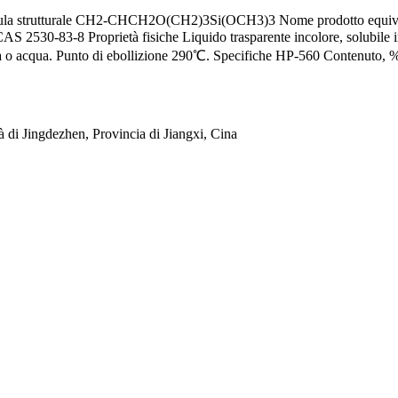
Formula strutturale CH2-CHCH2O(CH2)3Si(OCH3)3 Nome prodotto equi
530-83-8 Proprietà fisiche Liquido trasparente incolore, solubile i
ità o acqua. Punto di ebollizione 290℃. Specifiche HP-560 Contenuto, %
 di Jingdezhen, Provincia di Jiangxi, Cina