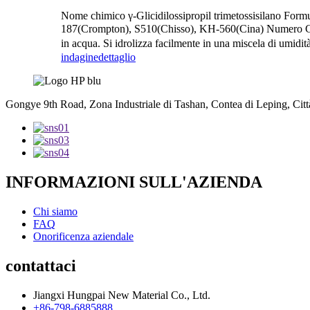
Nome chimico γ-Glicidilossipropil trimetossisilano 
187(Crompton), S510(Chisso), KH-560(Cina) Numero CAS 2
in acqua. Si idrolizza facilmente in una miscela di umid
indagine
dettaglio
Gongye 9th Road, Zona Industriale di Tashan, Contea di Leping, Città
INFORMAZIONI SULL'AZIENDA
Chi siamo
FAQ
Onorificenza aziendale
contattaci
Jiangxi Hungpai New Material Co., Ltd.
+86-798-6885888