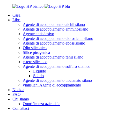
Casa
Libri
Agente di accoppiamento alchil silano
Agente di accoppiamento amminosilano
Agente antiadesivo
Agente di accoppiamento cloroalchil silano
Agente di accoppiamento epossisilano
Olio siliconico
Silice pirogenica
Agente di accoppiamento fenil silano
estere silicatico
Agente di accoppiamento solfuro silanico
Liquido
Solido
Agente di accoppiamento tiocianato silano
vinilsilani Agente di accoppiamento
Notizia
FAQ
Chi siamo
Onorificenza aziendale
Contattaci