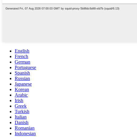
English
French
German
Portuguese
Spanish
Russian
Japanese
Korean
Arabic
Irish
Greek
Turkish
Italian
Danish
Romanian
Indonesian