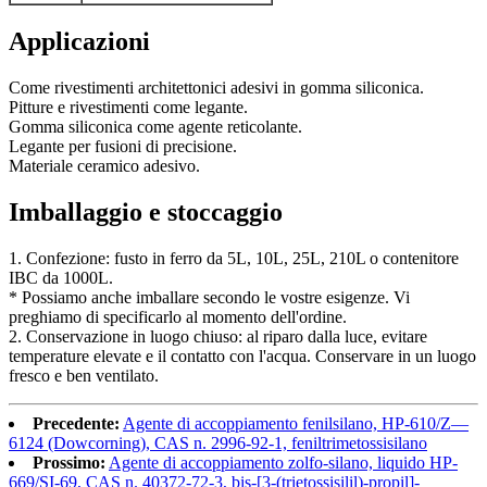
Applicazioni
Come rivestimenti architettonici adesivi in ​​gomma siliconica.
Pitture e rivestimenti come legante.
Gomma siliconica come agente reticolante.
Legante per fusioni di precisione.
Materiale ceramico adesivo.
Imballaggio e stoccaggio
1. Confezione: fusto in ferro da 5L, 10L, 25L, 210L o contenitore
IBC da 1000L.
* Possiamo anche imballare secondo le vostre esigenze. Vi
preghiamo di specificarlo al momento dell'ordine.
2. Conservazione in luogo chiuso: al riparo dalla luce, evitare
temperature elevate e il contatto con l'acqua. Conservare in un luogo
fresco e ben ventilato.
Precedente:
Agente di accoppiamento fenilsilano, HP-610/Z—
6124 (Dowcorning), CAS n. 2996-92-1, feniltrimetossisilano
Prossimo:
Agente di accoppiamento zolfo-silano, liquido HP-
669/SI-69, CAS n. 40372-72-3, bis-[3-(trietossisilil)-propil]-