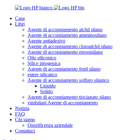
Casa
Libri
Agente di accoppiamento alchil silano
Agente di accoppiamento amminosilano
Agente antiadesivo
Agente di accoppiamento cloroalchil silano
Agente di accoppiamento epossisilano
Olio siliconico
Silice pirogenica
Agente di accoppiamento fenil silano
estere silicatico
Agente di accoppiamento solfuro silanico
Liquido
Solido
Agente di accoppiamento tiocianato silano
vinilsilani Agente di accoppiamento
Notizia
FAQ
Chi siamo
Onorificenza aziendale
Contattaci