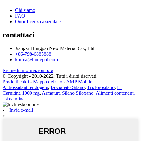
Chi siamo
FAQ
Onorificenza aziendale
contattaci
Jiangxi Hungpai New Material Co., Ltd.
+86-798-6885888
karma@hungpai.com
Richiedi informazioni ora
© Copyright - 2010-2022: Tutti i diritti riservati.
Prodotti caldi
-
Mappa del sito
-
AMP Mobile
Antiossidanti endogeni
,
Isocianato Silano
,
Triclorosilano
,
L-
Carnitina 1000 mg
,
Armatura Silano Siloxano
,
Alimenti contenenti
astaxantina
,
Invia e-mail
x