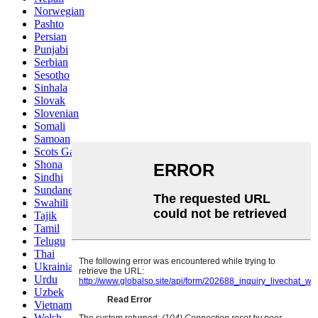
Norwegian
Pashto
Persian
Punjabi
Serbian
Sesotho
Sinhala
Slovak
Slovenian
Somali
Samoan
Scots Gaelic
Shona
Sindhi
Sundanese
Swahili
Tajik
Tamil
Telugu
Thai
Ukrainian
Urdu
Uzbek
Vietnamese
Welsh