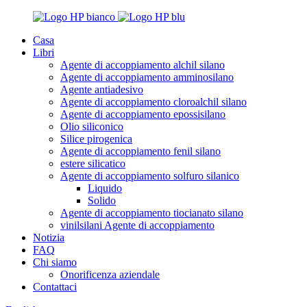
Casa
Libri
Agente di accoppiamento alchil silano
Agente di accoppiamento amminosilano
Agente antiadesivo
Agente di accoppiamento cloroalchil silano
Agente di accoppiamento epossisilano
Olio siliconico
Silice pirogenica
Agente di accoppiamento fenil silano
estere silicatico
Agente di accoppiamento solfuro silanico
Liquido
Solido
Agente di accoppiamento tiocianato silano
vinilsilani Agente di accoppiamento
Notizia
FAQ
Chi siamo
Onorificenza aziendale
Contattaci