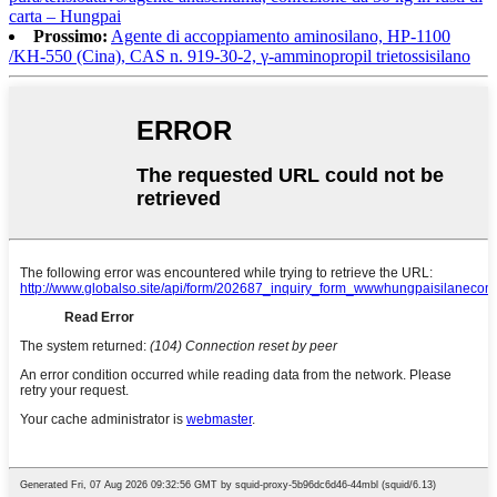
carta – Hungpai
Prossimo:
Agente di accoppiamento aminosilano, HP-1100
/KH-550 (Cina), CAS n. 919-30-2, γ-amminopropil trietossisilano