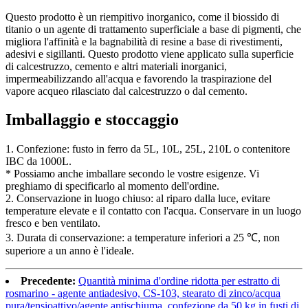
Questo prodotto è un riempitivo inorganico, come il biossido di
titanio o un agente di trattamento superficiale a base di pigmenti, che
migliora l'affinità e la bagnabilità di resine a base di rivestimenti,
adesivi e sigillanti. Questo prodotto viene applicato sulla superficie
di calcestruzzo, cemento e altri materiali inorganici,
impermeabilizzando all'acqua e favorendo la traspirazione del
vapore acqueo rilasciato dal calcestruzzo o dal cemento.
Imballaggio e stoccaggio
1. Confezione: fusto in ferro da 5L, 10L, 25L, 210L o contenitore
IBC da 1000L.
* Possiamo anche imballare secondo le vostre esigenze. Vi
preghiamo di specificarlo al momento dell'ordine.
2. Conservazione in luogo chiuso: al riparo dalla luce, evitare
temperature elevate e il contatto con l'acqua. Conservare in un luogo
fresco e ben ventilato.
3. Durata di conservazione: a temperature inferiori a 25 ℃, non
superiore a un anno è l'ideale.
Precedente:
Quantità minima d'ordine ridotta per estratto di
rosmarino - agente antiadesivo, CS-103, stearato di zinco/acqua
pura/tensioattivo/agente antischiuma, confezione da 50 kg in fusti di