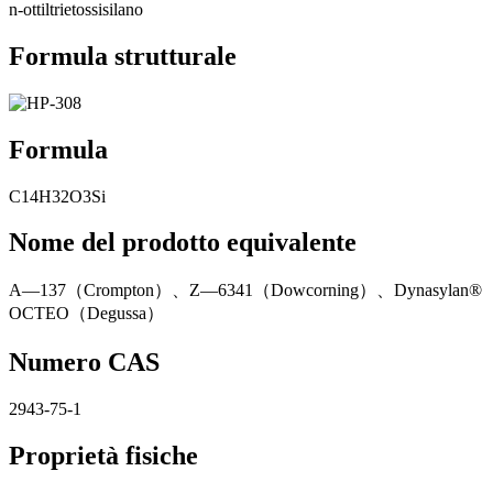
n-ottiltrietossisilano
Formula strutturale
Formula
C14H32O3Si
Nome del prodotto equivalente
A—137（Crompton）、Z—6341（Dowcorning）、Dynasylan®
OCTEO（Degussa）
Numero CAS
2943-75-1
Proprietà fisiche