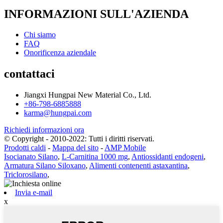
INFORMAZIONI SULL'AZIENDA
Chi siamo
FAQ
Onorificenza aziendale
contattaci
Jiangxi Hungpai New Material Co., Ltd.
+86-798-6885888
karma@hungpai.com
Richiedi informazioni ora
© Copyright - 2010-2022: Tutti i diritti riservati.
Prodotti caldi
-
Mappa del sito
-
AMP Mobile
Isocianato Silano
,
L-Carnitina 1000 mg
,
Antiossidanti endogeni
,
Armatura Silano Siloxano
,
Alimenti contenenti astaxantina
,
Triclorosilano
,
Invia e-mail
x