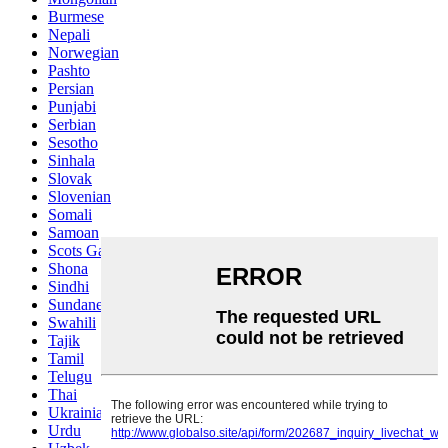
Burmese
Nepali
Norwegian
Pashto
Persian
Punjabi
Serbian
Sesotho
Sinhala
Slovak
Slovenian
Somali
Samoan
Scots Gaelic
Shona
Sindhi
Sundanese
Swahili
Tajik
Tamil
Telugu
Thai
Ukrainian
Urdu