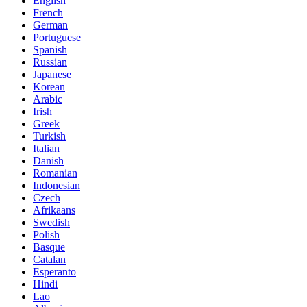
English
French
German
Portuguese
Spanish
Russian
Japanese
Korean
Arabic
Irish
Greek
Turkish
Italian
Danish
Romanian
Indonesian
Czech
Afrikaans
Swedish
Polish
Basque
Catalan
Esperanto
Hindi
Lao