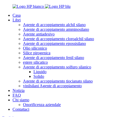
Casa
Libri
Agente di accoppiamento alchil silano
Agente di accoppiamento amminosilano
Agente antiadesivo
Agente di accoppiamento cloroalchil silano
Agente di accoppiamento epossisilano
Olio siliconico
Silice pirogenica
Agente di accoppiamento fenil silano
estere silicatico
Agente di accoppiamento solfuro silanico
Liquido
Solido
Agente di accoppiamento tiocianato silano
vinilsilani Agente di accoppiamento
Notizia
FAQ
Chi siamo
Onorificenza aziendale
Contattaci